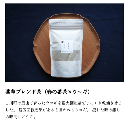
薬草ブレンド茶（春の番茶×ウコギ）
白川町の里山で育ったウコギを薪火回転釜でじっくり乾燥させま
した。 疲労回復効果があると言われるウコギ。 疲れた時の癒し
の時間にどうぞ。