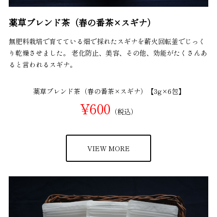
薬草ブレンド茶（春の番茶×スギナ）
無肥料栽培で育てている畑で採れたスギナを薪火回転釜でじっく
り乾燥させました。 老化防止、美容、その他、効能がたくさんあ
ると言われるスギナ。
薬草ブレンド茶（春の番茶×スギナ）【3g×6包】
¥600
（税込）
VIEW MORE