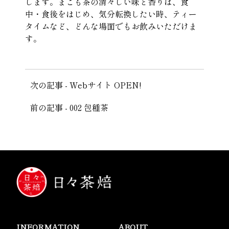
します。まこも茶の清々しい味と香りは、食
中・食後をはじめ、気分転換したい時、ティー
タイムなど、どんな場面でもお飲みいただけま
す。
前
次の記事 - Webサイト OPEN!
後
前の記事 - 002 包種茶
の
記
事
へ
の
リ
ン
INFORMATION
ABOUT